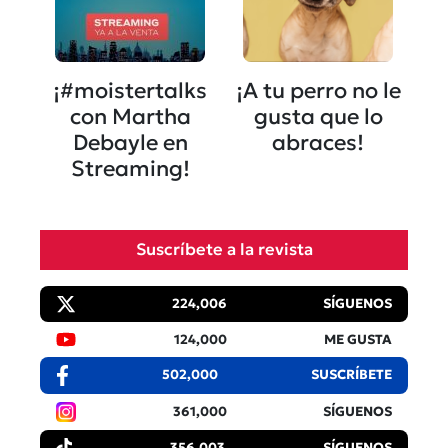
¡#moistertalks
¡A tu perro no le
con Martha
gusta que lo
Debayle en
abraces!
Streaming!
Suscríbete a la revista
224,006
SÍGUENOS
124,000
ME GUSTA
502,000
SUSCRÍBETE
361,000
SÍGUENOS
356,003
SÍGUENOS