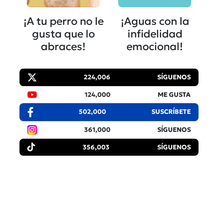
¡A tu perro no le
¡Aguas con la
gusta que lo
infidelidad
abraces!
emocional!
224,006
SÍGUENOS
124,000
ME GUSTA
502,000
SUSCRÍBETE
361,000
SÍGUENOS
356,003
SÍGUENOS