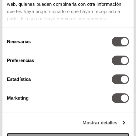
web, quienes pueden combinarla con otra información
intercambios negativos mientras que aprendes
que les haya proporcionado o que hayan recopilado a
a honrarte y comprenderte a ti misma.
partir del uso que haya hecho de sus servicios.
Selección
Necesarias
de
consentimiento
Preferencias
Estadística
Marketing
Fuentes:
Universo Shanti
Mostrar detalles