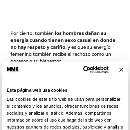
Por cierto, también
los hombres dañan su
energía cuando tienen sexo casual en donde
no hay respeto y cariño
, y es que su energía
femenina también recibe el rechazo como un
agresor a su bienestar.
Poder integrar sexualidad y espiritualidad
permite desarrollarnos en plenitud, conocer
nuestro cuerpo y respetar la energía que
Esta página web usa cookies
entregamos y recibimos durante los encuentros
Las cookies de este sitio web se usan para personalizar
sexuales.
Te invitamos a que identifiques las
el contenido y los anuncios, ofrecer funciones de redes
prácticas sexuales con las que te sientes
sociales y analizar el tráfico. Además, compartimos
cómoda y las que no, y que evites situaciones
información sobre el uso que haga del sitio web con
y relaciones en las que no sientas cariño y
nuestros partners de redes sociales, publicidad y análisis
respeto.
Así podrás proteger tu energía de