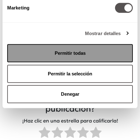
Marketing
Mostrar detalles
Permitir todas
Por: Vidal Schmill
Permitir la selección
Denegar
¿Qué tan útil fue esta
publicación?
¡Haz clic en una estrella para calificarla!