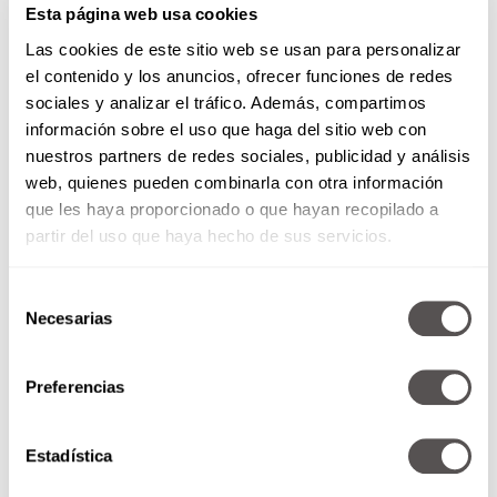
Esta página web usa cookies
Las cookies de este sitio web se usan para personalizar
el contenido y los anuncios, ofrecer funciones de redes
sociales y analizar el tráfico. Además, compartimos
Es una situación en la que hay lealtades y los
información sobre el uso que haga del sitio web con
niños van a tener una lealtad hacia su papá, y
nuestros partners de redes sociales, publicidad y análisis
eso los va a hacer sentir incómodos, a los niños
web, quienes pueden combinarla con otra información
y a ustedes, por lo que hay que ser muy
que les haya proporcionado o que hayan recopilado a
pacientes, entenderlos, pero tampoco aceptes
partir del uso que haya hecho de sus servicios.
sus groserías. ¡Suerte!
Selección
Necesarias
de
consentimiento
Preferencias
Estadística