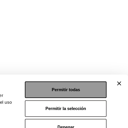
Permitir todas
er
el uso
Permitir la selección
Denegar