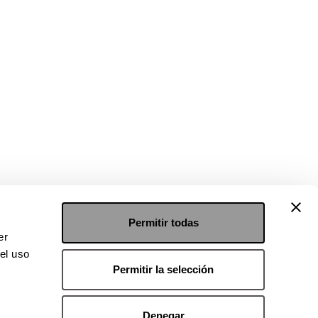
Permitir todas
er
el uso
Permitir la selección
Denegar