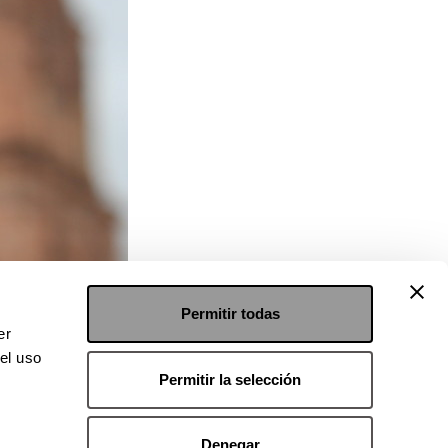
Permitir todas
er
el uso
Permitir la selección
Denegar