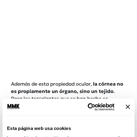
Además de esta propiedad ocular,
la córnea no
es propiamente un órgano, sino un tejido
.
Para los trasplantes que se han hecho se
remueven todas las células de cerdo de la
córnea y sólo se trasplanta la estructura en la
que descansan, lo que reduce aún más el riesgo
de rechazo.
Esta página web usa cookies