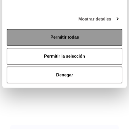
será posible recibir hígados u otros órganos
porcinos, otras dicen que falta más tiempo. En
Mostrar detalles
lo que eso pasa, seguimos utilizando cerdos
como máquinas industriales para éste y otros
fines,
¿será que quienes ahora tienen sus ojos
Permitir todas
los miren diferente?
Permitir la selección
Denegar