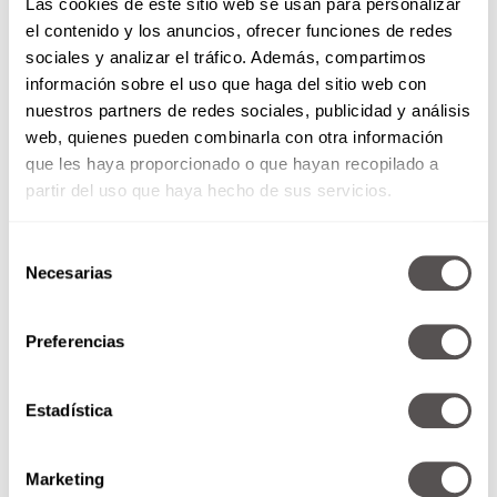
Las cookies de este sitio web se usan para personalizar
Lee:
Prueba de embarazo para dinosaurias
el contenido y los anuncios, ofrecer funciones de redes
sociales y analizar el tráfico. Además, compartimos
información sobre el uso que haga del sitio web con
nuestros partners de redes sociales, publicidad y análisis
web, quienes pueden combinarla con otra información
que les haya proporcionado o que hayan recopilado a
partir del uso que haya hecho de sus servicios.
Selección
Necesarias
de
consentimiento
Actualmente se está investigando con
la
Preferencias
creación de cerdos genéticamente
modificados mediante edición genética
Estadística
CRISPR
, de manera que se minimicen los
riesgos inmunes y de contagio de patógenos
cuando un humano reciba sus órganos.
Marketing
Algunas investigadoras señalan que en 2020